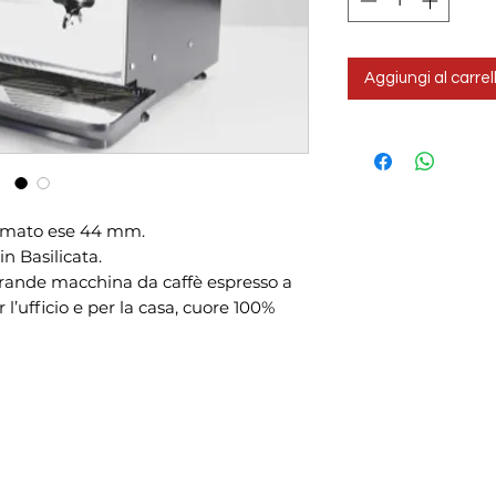
Aggiungi al carrel
ormato ese 44 mm.
in Basilicata.
grande macchina da caffè espresso a
 l’ufficio e per la casa, cuore 100%
P.Iva 01844990760